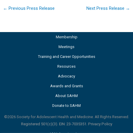
←
Previous Press Release
Next Press Release
→
Membership
Meetings
Training and Career Opportunities
Resources
Advocacy
Awards and Grants
About SAHM
Donate to SAHM
©2026 Society for Adolescent Health and Medicine. All Rights Reserved.
Registered 501(c)(3). EIN: 23-7035351.
Privacy Policy