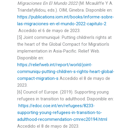
Migraciones En El Mundo 2022
(M. Mcauliffe Y A.
Triandafyllidou, eds.). OIM, Ginebra. Disponible en:
https://publications.iom.int/books/informe-sobre-
las-migraciones-en-el-mundo-2022-capitulo-2
Accedido el 6 de mayo de 2023.
[5] Joint communiqué: Putting children’s rights at
the heart of the Global Compact for Migration’s
implementation in Asia-Pacific. Relief Web.
Disponible en:
https://reliefweb.int/report/world/joint-
communiqu-putting-children-s-rights-heart-global-
compact-migration-s
Accedido el 8 de mayo de
2023.
[6] Council of Europe. (2019). Supporting young
refugees in transition to adulthood. Disponible en:
https://edoc.coe.int/en/refugees/8233-
supporting-young-refugees-in-transition-to-
adulthood-recommendation-cmrec20194.html
Accedido el 8 de mayo de 2023.